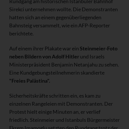
Rundgang am historischen Istanbuler Bahnhof
Sirekci unternehmen wollte. Die Demonstranten
hatten sich an einem gegenüberliegenden
Bahnsteig versammelt, wie ein AFP-Reporter
berichtete.
Auf einem ihrer Plakate war ein
Steinmeier-Foto
neben Bildern von Adolf Hitler
und Israels
Ministerpräsident Benjamin Netanjahu zu sehen.
Eine Kundgebungsteilnehmerin skandierte
"Freies Palästina".
Sicherheitskräfte schritten ein, es kam zu
einzelnen Rangeleien mit Demonstranten. Der
Protest hielt einige Minuten an, er verlief
friedlich. Steinmeier und Istanbuls Bürgermeister
Ekrem Imamoglu setzten den Rundgang trotz der