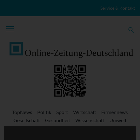
Zum Inhalt springen
Service & Kontakt
TopNews
Politik
Sport
Wirtschaft
Firmennews
Gesellschaft
Gesundheit
Wissenschaft
Umwelt
Kultur
Veranstaltungen
Lokales
Marktplatz
Stellenangebote