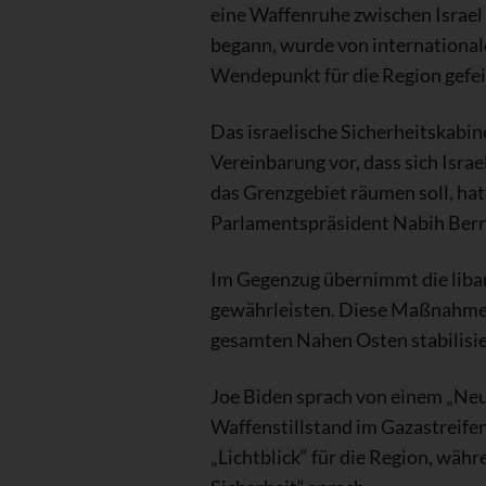
eine Waffenruhe zwischen Israel 
begann, wurde von internationa
Wendepunkt für die Region gefeier
Das israelische Sicherheitskabin
Vereinbarung vor, dass sich Isra
das Grenzgebiet räumen soll, ha
Parlamentspräsident Nabih Berri
Im Gegenzug übernimmt die libane
gewährleisten. Diese Maßnahmen 
gesamten Nahen Osten stabilisie
Joe Biden sprach von einem „Neu
Waffenstillstand im Gazastreife
„Lichtblick“ für die Region, wäh