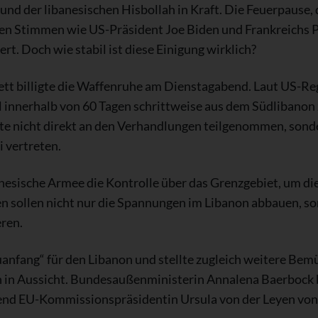
und der libanesischen Hisbollah in Kraft. Die Feuerpause,
len Stimmen wie US-Präsident Joe Biden und Frankreichs
t. Doch wie stabil ist diese Einigung wirklich?
ett billigte die Waffenruhe am Dienstagabend. Laut US-Re
el innerhalb von 60 Tagen schrittweise aus dem Südlibanon 
tte nicht direkt an den Verhandlungen teilgenommen, son
 vertreten.
sische Armee die Kontrolle über das Grenzgebiet, um die 
sollen nicht nur die Spannungen im Libanon abbauen, son
ren.
anfang“ für den Libanon und stellte zugleich weitere Bem
n in Aussicht. Bundesaußenministerin Annalena Baerbock b
rend EU-Kommissionspräsidentin Ursula von der Leyen von 