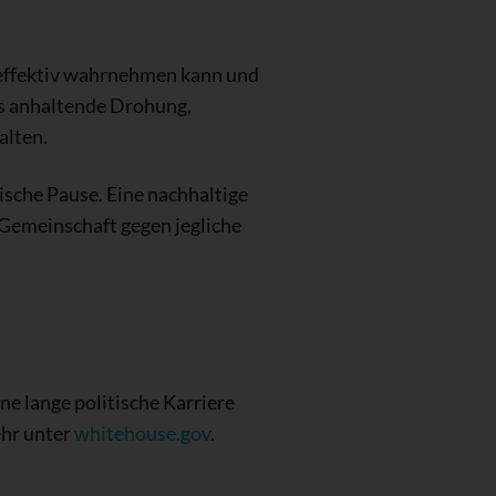
e effektiv wahrnehmen kann und
els anhaltende Drohung,
alten.
ische Pause. Eine nachhaltige
 Gemeinschaft gegen jegliche
ne lange politische Karriere
ehr unter
whitehouse.gov
.