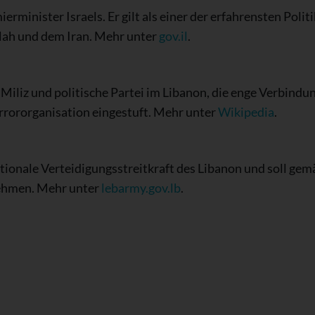
rminister Israels. Er gilt als einer der erfahrensten Politi
llah und dem Iran. Mehr unter
gov.il
.
e Miliz und politische Partei im Libanon, die enge Verbindu
errororganisation eingestuft. Mehr unter
Wikipedia
.
ationale Verteidigungsstreitkraft des Libanon und soll ge
ehmen. Mehr unter
lebarmy.gov.lb
.