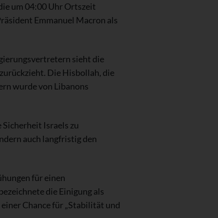
 die um 04:00 Uhr Ortszeit
 Präsident Emmanuel Macron als
gierungsvertretern sieht die
zurückzieht. Die Hisbollah, die
dern wurde von Libanons
Sicherheit Israels zu
dern auch langfristig den
ühungen für einen
ezeichnete die Einigung als
einer Chance für „Stabilität und