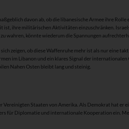
maßgeblich davon ab, ob die libanesische Armee ihre Roll
it ist, ihre militärischen Aktivitäten einzuschränken. Isra
“ zu wahren, könnte wiederum die Spannungen aufrechterh
h zeigen, ob diese Waffenruhe mehr ist als nur eine takt
rmen im Libanon und ein klares Signal der internationalen
len Nahen Osten bleibt lang und steinig.
er Vereinigten Staaten von Amerika. Als Demokrat hat er ei
ders für Diplomatie und internationale Kooperation ein. M