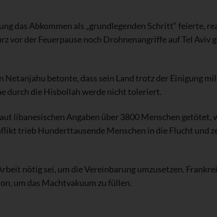
ng das Abkommen als „grundlegenden Schritt“ feierte, rea
urz vor der Feuerpause noch Drohnenangriffe auf Tel Aviv 
 Netanjahu betonte, dass sein Land trotz der Einigung mil
e durch die Hisbollah werde nicht toleriert.
aut libanesischen Angaben über 3800 Menschen getötet, w
likt trieb Hunderttausende Menschen in die Flucht und z
Arbeit nötig sei, um die Vereinbarung umzusetzen. Frankr
non, um das Machtvakuum zu füllen.