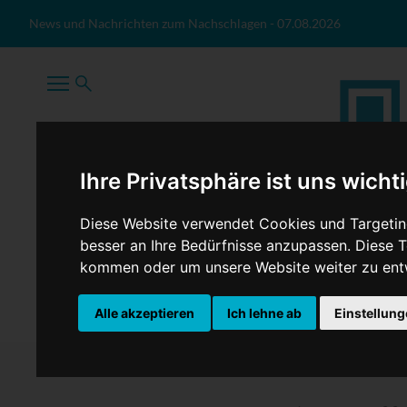
Zum Inhalt springen
News und Nachrichten zum Nachschlagen
-
07.08.2026
Ihre Privatsphäre ist uns wicht
Diese Website verwendet Cookies und Targeting
besser an Ihre Bedürfnisse anzupassen. Diese
kommen oder um unsere Website weiter zu ent
TopNews
Politik
Sport
Wirtschaft
Firmennews
Alle akzeptieren
Ich lehne ab
Einstellun