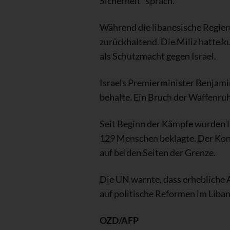
Sicherheit“ sprach.
Während die libanesische Regieru
zurückhaltend. Die Miliz hatte k
als Schutzmacht gegen Israel.
Israels Premierminister Benjamin
behalte. Ein Bruch der Waffenruh
Seit Beginn der Kämpfe wurden l
129 Menschen beklagte. Der Konf
auf beiden Seiten der Grenze.
Die UN warnte, dass erhebliche 
auf politische Reformen im Liba
OZD/AFP