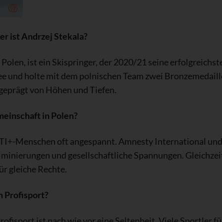
r ist Andrzej Stekala?
Polen, ist ein Skispringer, der 2020/21 seine erfolgreichst
ee und holte mit dem polnischen Team zwei Bronzemedaill
 geprägt von Höhen und Tiefen.
meinschaft in Polen?
LGBTI+-Menschen oft angespannt. Amnesty International un
minierungen und gesellschaftliche Spannungen. Gleichzeit
r gleiche Rechte.
 Profisport?
ofisport ist nach wie vor eine Seltenheit. Viele Sportler f