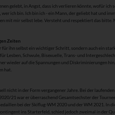
nen gelebt, in Angst, dass ich verlieren könnte, wofür ich s
, wer ich bin. Ich bin ich - ein Mann, der geliebt hat und im
den mit mir selbst lebe. Versteht und respektiert das bitte.
gen Zeiten
 für ihn selbst ein wichtiger Schritt, sondern auch ein star
n für Lesben, Schwule, Bisexuelle, Trans- und Intergeschlech
er wieder auf die Spannungen und Diskriminierungen hin,
n hat.
uell nicht in der Form vergangener Jahre. Bei der laufende
 2020/21 war er überraschend Gesamtsechster der Tournee
aillen bei der Skiflug-WM 2020 und der WM 2021. In diese
ntingent ins Starterfeld, schied jedoch zweimal in der Qua