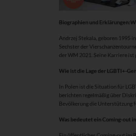
Biographien und Erklärungen:We
Andrzej Stekala, geboren 1995 in 
Sechster der Vierschanzentourn
der WM 2021. Seine Karriere ist
Wie ist die Lage der LGBTI+-Ge
In Polen ist die Situation für 
berichten regelmäßig über Diskri
Bevölkerung die Unterstützung fü
Was bedeutet ein Coming-out im
Ein öffentliches Coming-out im Pr