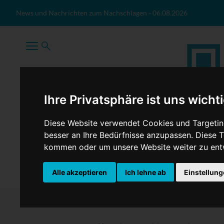
Zum Inhalt springen
News und Nachrichten zum Nachschlagen
-
06.08.2026
Ihre Privatsphäre ist uns wicht
Diese Website verwendet Cookies und Targeting
besser an Ihre Bedürfnisse anzupassen. Diese
kommen oder um unsere Website weiter zu ent
TopNews
Politik
Sport
Wirtschaft
Firmennews
Alle akzeptieren
Ich lehne ab
Einstellun