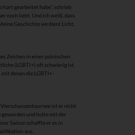
o hart gearbeitet habe", schrieb
mer noch liebt. Und ich weiß, dass
 Meine Geschichte verdient Licht,
kes Zeichen in einer polnischen
tliche (LGBTI+) oft schwierig ist.
 mit denen die LGBTI+-
n Vierschanzentournee ist er nicht
 geworden und holte mit der
r Saison schaffte er es in
lifikation aus.