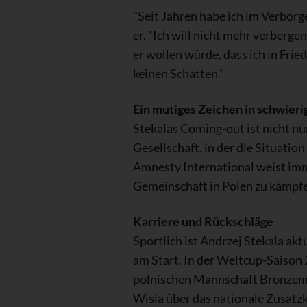
"Seit Jahren habe ich im Verborge
er. "Ich will nicht mehr verbergen
er wollen würde, dass ich in Frie
keinen Schatten."
Ein mutiges Zeichen in schwieri
Stekalas Coming-out ist nicht nur
Gesellschaft, in der die Situatio
Amnesty International weist imm
Gemeinschaft in Polen zu kämpfe
Karriere und Rückschläge
Sportlich ist Andrzej Stekala akt
am Start. In der Weltcup-Saison
polnischen Mannschaft Bronzemed
Wisla über das nationale Zusatzko