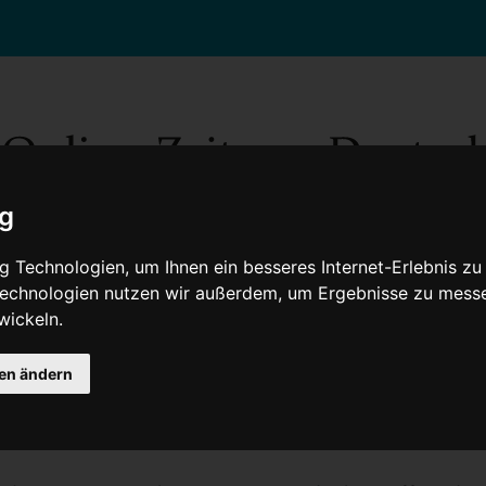
ig
 Technologien, um Ihnen ein besseres Internet-Erlebnis zu
 Technologien nutzen wir außerdem, um Ergebnisse zu mess
wickeln.
Gesellschaft
Gesundheit
Wissenschaft
Umwelt
Kultur
V
gen ändern