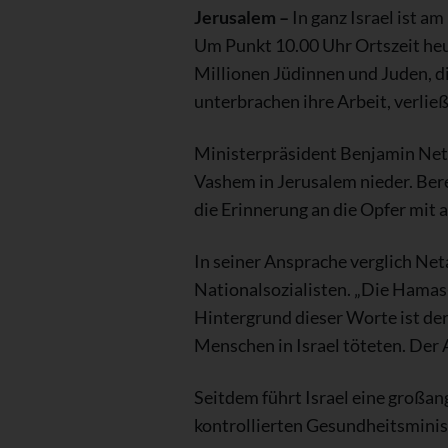
Jerusalem –
In ganz Israel ist 
Um Punkt 10.00 Uhr Ortszeit heul
Millionen Jüdinnen und Juden, 
unterbrachen ihre Arbeit, verlie
Ministerpräsident Benjamin Neta
Vashem in Jerusalem nieder. Bere
die Erinnerung an die Opfer mit 
In seiner Ansprache verglich Ne
Nationalsozialisten. „Die Hamas-K
Hintergrund dieser Worte ist de
Menschen in Israel töteten. Der 
Seitdem führt Israel eine großa
kontrollierten Gesundheitsmini