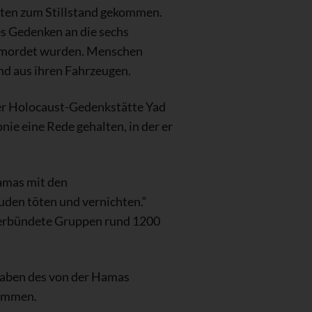
nuten zum Stillstand gekommen.
es Gedenken an die sechs
ermordet wurden. Menschen
nd aus ihren Fahrzeugen.
der Holocaust-Gedenkstätte Yad
ie eine Rede gehalten, in der er
Hamas mit den
Juden töten und vernichten.“
 verbündete Gruppen rund 1200
gaben des von der Hamas
kommen.