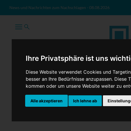
Zum Inhalt springen
News und Nachrichten zum Nachschlagen
-
08.08.2026
Ihre Privatsphäre ist uns wicht
Diese Website verwendet Cookies und Targeting
besser an Ihre Bedürfnisse anzupassen. Diese
kommen oder um unsere Website weiter zu ent
TopNews
Politik
Sport
Wirtschaft
Firmennews
Alle akzeptieren
Ich lehne ab
Einstellun