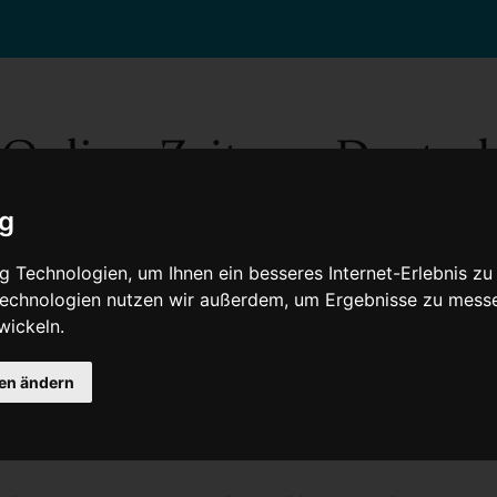
ig
 Technologien, um Ihnen ein besseres Internet-Erlebnis zu
 Technologien nutzen wir außerdem, um Ergebnisse zu mess
wickeln.
Gesellschaft
Gesundheit
Wissenschaft
Umwelt
Kultur
V
gen ändern