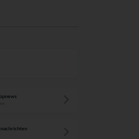
Topnews
ten
nachrichten