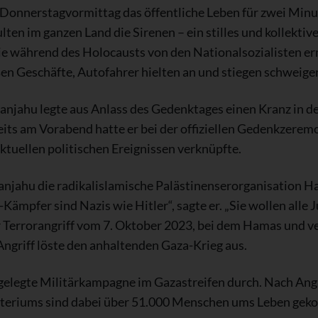
am Donnerstagvormittag das öffentliche Leben für zwei Mi
ten im ganzen Land die Sirenen – ein stilles und kollektiv
die während des Holocausts von den Nationalsozialisten 
ßen Geschäfte, Autofahrer hielten an und stiegen schweige
njahu legte aus Anlass des Gedenktages einen Kranz in 
its am Vorabend hatte er bei der offiziellen Gedenkzeremon
aktuellen politischen Ereignissen verknüpfte.
tanjahu die radikalislamische Palästinenserorganisation 
ämpfer sind Nazis wie Hitler“, sagte er. „Sie wollen alle 
r Terrorangriff vom 7. Oktober 2023, bei dem Hamas und
Angriff löste den anhaltenden Gaza-Krieg aus.
ngelegte Militärkampagne im Gazastreifen durch. Nach An
steriums sind dabei über 51.000 Menschen ums Leben ge