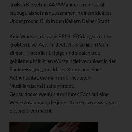
großen Kessel mit 44.999 anderen ein Gefühl
erzeugt, als sei man zusammen in einem kleinen
Underground Club in den Kellern Deiner Stadt.
Kein Wunder, dass die BROILERS längst zu den
größten Live-Acts im deutschsprachigen Raum
zählen. Trotz aller Erfolge sind sie sich treu
geblieben: Mit ihren Wurzeln tief verankert in der
Punkbewegung, mit klarer Kante und einer
Authentizität, die man in der heutigen
Musiklandschaft selten findet.
Genau das schweißt sie mit ihren Fans auf eine
Weise zusammen, die jedes Konzert zu etwas ganz
Besonderem macht.