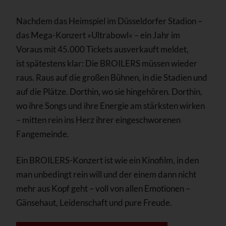
Nachdem das Heimspiel im Düsseldorfer Stadion –
das Mega-Konzert »Ultrabowl« – ein Jahr im
Voraus mit 45.000 Tickets ausverkauft meldet,
ist spätestens klar: Die BROILERS müssen wieder
raus. Raus auf die großen Bühnen, in die Stadien und
auf die Plätze. Dorthin, wo sie hingehören. Dorthin,
wo ihre Songs und ihre Energie am stärksten wirken
– mitten rein ins Herz ihrer eingeschworenen
Fangemeinde.
Ein BROILERS-Konzert ist wie ein Kinofilm, in den
man unbedingt rein will und der einem dann nicht
mehr aus Kopf geht – voll von allen Emotionen –
Gänsehaut, Leidenschaft und pure Freude.