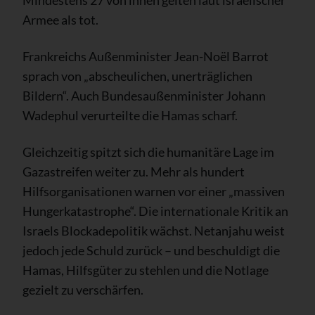
Armee als tot.
Frankreichs Außenminister Jean-Noël Barrot
sprach von „abscheulichen, unerträglichen
Bildern“. Auch Bundesaußenminister Johann
Wadephul verurteilte die Hamas scharf.
Gleichzeitig spitzt sich die humanitäre Lage im
Gazastreifen weiter zu. Mehr als hundert
Hilfsorganisationen warnen vor einer „massiven
Hungerkatastrophe“. Die internationale Kritik an
Israels Blockadepolitik wächst. Netanjahu weist
jedoch jede Schuld zurück – und beschuldigt die
Hamas, Hilfsgüter zu stehlen und die Notlage
gezielt zu verschärfen.