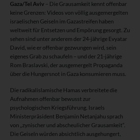
Gaza/Tel Aviv
– Die Grausamkeit kennt offenbar
keine Grenzen: Videos von völlig ausgemergelten
israelischen Geiseln im Gazastreifen haben
weltweit für Entsetzen und Empörung gesorgt. Zu
sehen sind unter anderem der 24-jährige Evyatar
David, wie er offenbar gezwungen wird, sein
eigenes Grab zu schaufeln – und der 21-jährige
Rom Braslavski, der ausgemergelt Propaganda
über die Hungersnot in Gaza konsumieren muss.
Die radikalislamische Hamas verbreitete die
Aufnahmen offenbar bewusst zur
psychologischen Kriegsführung. Israels
Ministerpräsident Benjamin Netanjahu sprach
von „zynischer und abscheulicher Grausamkeit“.
Die Geiseln würden absichtlich ausgehungert,