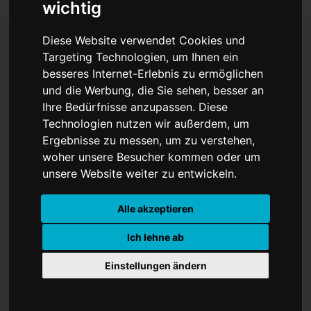
wichtig
Diese Website verwendet Cookies und
Targeting Technologien, um Ihnen ein
Leiche des Deutsch-
besseres Internet-Erlebnis zu ermöglichen
und die Werbung, die Sie sehen, besser an
Israelis Tamir Nimrodi
Ihre Bedürfnisse anzupassen. Diese
Technologien nutzen wir außerdem, um
identifiziert – Israel
Ergebnisse zu messen, um zu verstehen,
bestätigt Übergabe
woher unsere Besucher kommen oder um
unsere Website weiter zu entwickeln.
weiterer Hamas-Geiseln
Alle akzeptieren
Ich lehne ab
Einstellungen ändern