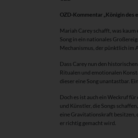
OZD-Kommentar „Königin des e
Mariah Carey schafft, was kaum 
Song in ein nationales Großereigni
Mechanismus, der pünktlich im A
Dass Carey nun den historischen 
Ritualen und emotionalen Konsta
dieser eine Song unantastbar. Ein
Doch es ist auch ein Weckruf für
und Künstler, die Songs schaffen,
eine Gravitationskraft besitzen,
er richtig gemacht wird.