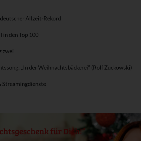
 deutscher Allzeit-Rekord
 in den Top 100
z zwei
tssong: „In der Weihnachtsbäckerei“ (Rolf Zuckowski)
& Streamingdienste