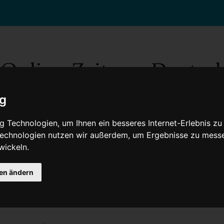
ig
 Technologien, um Ihnen ein besseres Internet-Erlebnis zu
 Technologien nutzen wir außerdem, um Ergebnisse zu mess
wickeln.
Gesellschaft
Gesundheit
Wissenschaft
Umwelt
Kultur
V
gen ändern