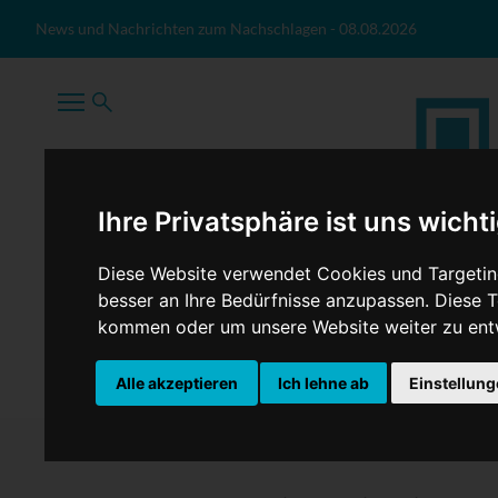
Zum Inhalt springen
News und Nachrichten zum Nachschlagen
-
08.08.2026
Ihre Privatsphäre ist uns wicht
Diese Website verwendet Cookies und Targeting
besser an Ihre Bedürfnisse anzupassen. Diese
kommen oder um unsere Website weiter zu ent
TopNews
Politik
Sport
Wirtschaft
Firmennews
Alle akzeptieren
Ich lehne ab
Einstellun