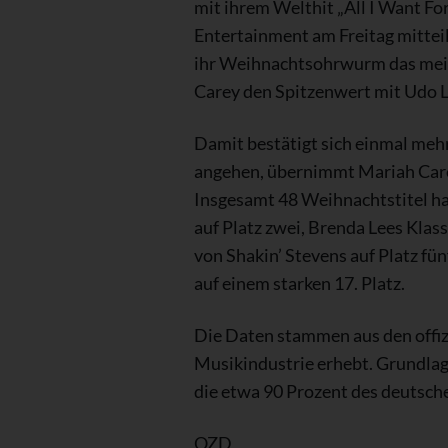
mit ihrem Welthit „All I Want Fo
Entertainment am Freitag mittei
ihr Weihnachtsohrwurm das meistp
Carey den Spitzenwert mit Udo 
Damit bestätigt sich einmal mehr
angehen, übernimmt Mariah Carey 
Insgesamt 48 Weihnachtstitel hab
auf Platz zwei, Brenda Lees Klas
von Shakin’ Stevens auf Platz fü
auf einem starken 17. Platz.
Die Daten stammen aus den offiz
Musikindustrie erhebt. Grundla
die etwa 90 Prozent des deutsch
OZD