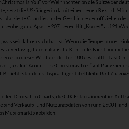
r Christmas Is You“ vor Weihnachten an die Spitze der de
lte, setzt die US-Sängerin damit einen neuen Rekord: Mi
latzierte Chartlied in der Geschichte der offiziellen deuts
Lindenberg und Apache 207, deren Hit „Komet“ auf 21 Wo
, was seit Jahren sichtbar ist: Wenn die Temperaturen sin
zuverlässig die musikalische Kontrolle. Nicht nur ihr Lie
en es in dieser Woche in die Top 100 geschafft. „Last Ch
siker „Rockin’ Around The Christmas Tree“ auf Rang vier 
nf. Beliebtester deutschsprachiger Titel bleibt Rolf Zucko
iellen Deutschen Charts, die GfK Entertainment im Auft
ge sind Verkaufs- und Nutzungsdaten von rund 2600 Händ
en Musikmarkts abbilden.