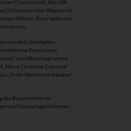
utschen Charts zurück. Wie GfK
t nun 22 Nummer-eins-Wochen ist
chen Hitliste. Zuvor teilte sich
chen kommt.
ken und die Lichterketten
d erlebt eine Renaissance.
ristmas“ von Wham liegt erneut
und „Merry Christmas Everyone“
wskis „In der Weihnachtsbäckerei“
rag des Bundesverbands
lern und Streamingplattformen,