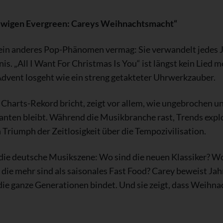
wigen Evergreen: Careys Weihnachtsmacht“
ein anderes Pop-Phänomen vermag: Sie verwandelt jedes J
s. „All I Want For Christmas Is You“ ist längst kein Lied meh
dvent losgeht wie ein streng getakteter Uhrwerkzauber.
Charts-Rekord bricht, zeigt vor allem, wie ungebrochen un
nten bleibt. Während die Musikbranche rast, Trends expl
 Triumph der Zeitlosigkeit über die Tempozivilisation.
 die deutsche Musikszene: Wo sind die neuen Klassiker? W
 die mehr sind als saisonales Fast Food? Carey beweist Jah
 die ganze Generationen bindet. Und sie zeigt, dass Weihn