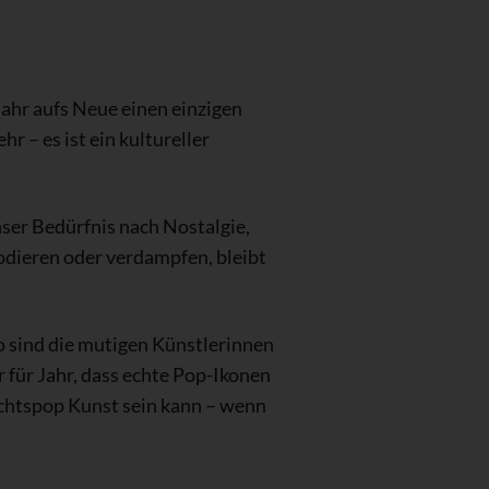
ahr aufs Neue einen einzigen
r – es ist ein kultureller
ser Bedürfnis nach Nostalgie,
odieren oder verdampfen, bleibt
o sind die mutigen Künstlerinnen
r für Jahr, dass echte Pop-Ikonen
achtspop Kunst sein kann – wenn