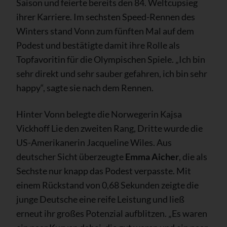
Saison und feierte bereits den 84. Weltcupsieg
ihrer Karriere. Im sechsten Speed-Rennen des
Winters stand Vonn zum fünften Mal auf dem
Podest und bestätigte damit ihre Rolle als
Topfavoritin für die Olympischen Spiele. „Ich bin
sehr direkt und sehr sauber gefahren, ich bin sehr
happy“, sagte sie nach dem Rennen.
Hinter Vonn belegte die Norwegerin Kajsa
Vickhoff Lie den zweiten Rang, Dritte wurde die
US-Amerikanerin Jacqueline Wiles. Aus
deutscher Sicht überzeugte
Emma Aicher
, die als
Sechste nur knapp das Podest verpasste. Mit
einem Rückstand von 0,68 Sekunden zeigte die
junge Deutsche eine reife Leistung und ließ
erneut ihr großes Potenzial aufblitzen. „Es waren