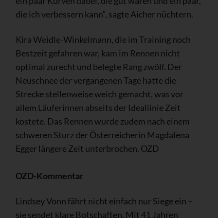
ein paar Kurven dabei, die gut waren und ein paar,
die ich verbessern kann“, sagte Aicher nüchtern.
Kira Weidle-Winkelmann, die im Training noch
Bestzeit gefahren war, kam im Rennen nicht
optimal zurecht und belegte Rang zwölf. Der
Neuschnee der vergangenen Tage hatte die
Strecke stellenweise weich gemacht, was vor
allem Läuferinnen abseits der Ideallinie Zeit
kostete. Das Rennen wurde zudem nach einem
schweren Sturz der Österreicherin Magdalena
Egger längere Zeit unterbrochen. OZD
OZD-Kommentar
Lindsey Vonn fährt nicht einfach nur Siege ein –
sie sendet klare Botschaften. Mit 41 Jahren