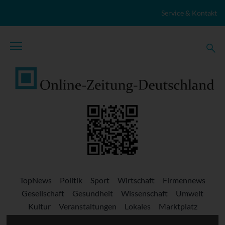
Zum Inhalt springen
Service & Kontakt
TopNews
Politik
Sport
Wirtschaft
Firmennews
Gesellschaft
Gesundheit
Wissenschaft
Umwelt
Kultur
Veranstaltungen
Lokales
Marktplatz
Stellenangebote