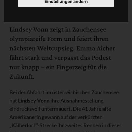
Einstellungen ändern
Lindsey Vonn zeigt in Zauchensee
olympiareife Form und feiert ihren
nächsten Weltcupsieg. Emma Aicher
fährt stark und verpasst das Podest
nur knapp – ein Fingerzeig für die
Zukunft.
Bei der Abfahrt im österreichischen Zauchensee
hat
Lindsey Vonn
ihre Ausnahmestellung
eindrucksvoll untermauert. Die 41 Jahre alte
Amerikanerin gewann auf der verkürzten
„Kälberloch“-Strecke ihr zweites Rennen in dieser