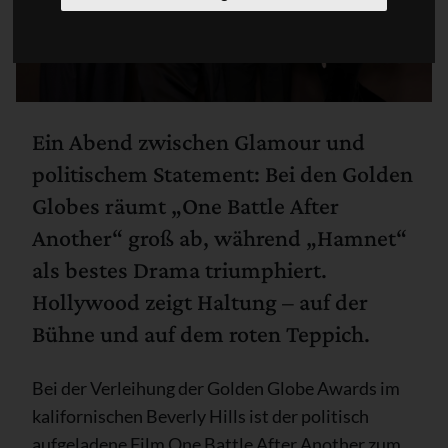
Ein Abend zwischen Glamour und
politischem Statement: Bei den Golden
Globes räumt „One Battle After
Another“ groß ab, während „Hamnet“
als bestes Drama triumphiert.
Hollywood zeigt Haltung – auf der
Bühne und auf dem roten Teppich.
Bei der Verleihung der Golden Globe Awards im
kalifornischen Beverly Hills ist der politisch
aufgeladene Film One Battle After Another zum