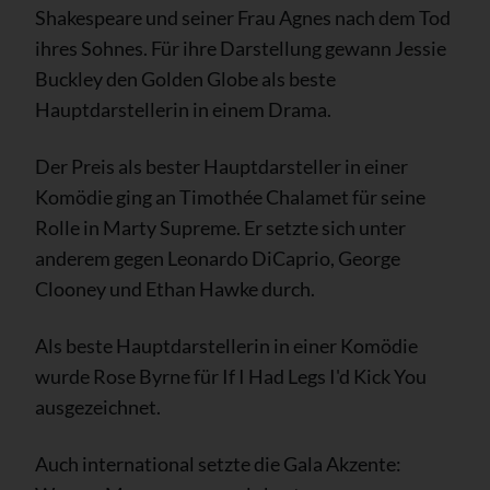
Shakespeare und seiner Frau Agnes nach dem Tod
ihres Sohnes. Für ihre Darstellung gewann Jessie
Buckley den Golden Globe als beste
Hauptdarstellerin in einem Drama.
Der Preis als bester Hauptdarsteller in einer
Komödie ging an Timothée Chalamet für seine
Rolle in Marty Supreme. Er setzte sich unter
anderem gegen Leonardo DiCaprio, George
Clooney und Ethan Hawke durch.
Als beste Hauptdarstellerin in einer Komödie
wurde Rose Byrne für If I Had Legs I'd Kick You
ausgezeichnet.
Auch international setzte die Gala Akzente: