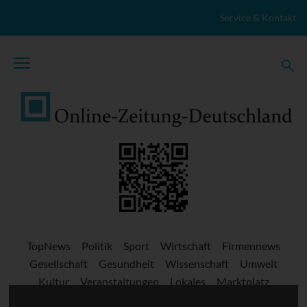
Zum Inhalt springen
Service & Kontakt
TopNews
Politik
Sport
Wirtschaft
Firmennews
Gesellschaft
Gesundheit
Wissenschaft
Umwelt
Kultur
Veranstaltungen
Lokales
Marktplatz
Stellenangebote