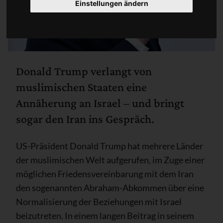
Einstellungen ändern
Donald Trump verlangt von
muslimischen Staaten eine
Annäherung an Israel – und bringt
sogar den Iran ins Gespräch.
US-Präsident Donald Trump hat mehrere Länder
der muslimischen Welt aufgerufen, im Zuge einer
möglichen Friedensvereinbarung mit dem Iran
den sogenannten Abraham-Abkommen über eine
Normalisierung der Beziehungen mit Israel
beizutreten. In einem langen Beitrag in seinem