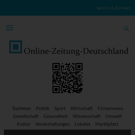
Zum Inhalt springen
Service & Kontakt
TopNews
Politik
Sport
Wirtschaft
Firmennews
Gesellschaft
Gesundheit
Wissenschaft
Umwelt
Kultur
Veranstaltungen
Lokales
Marktplatz
Stellenangebote