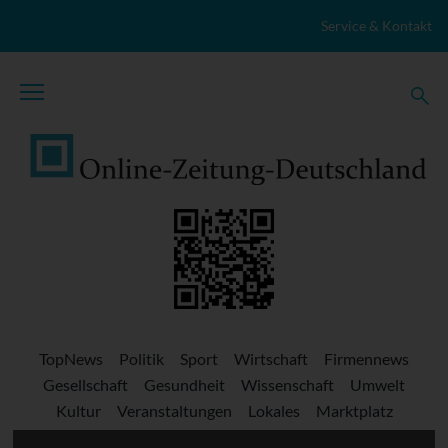
Zum Inhalt springen
Service & Kontakt
TopNews
Politik
Sport
Wirtschaft
Firmennews
Gesellschaft
Gesundheit
Wissenschaft
Umwelt
Kultur
Veranstaltungen
Lokales
Marktplatz
Stellenangebote