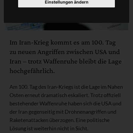
Einstellungen ändern
Im Iran-Krieg kommt es am 100. Tag
zu neuen Angriffen zwischen USA und
Iran – trotz Waffenruhe bleibt die Lage
hochgefährlich.
Am 100. Tag des Iran-Kriegs ist die Lage im Nahen
Osten erneut dramatisch eskaliert. Trotz offiziell
bestehender Waffenruhe haben sich die USA und
der Iran gegenseitig mit Drohnenangriffen und
Raketenattacken überzogen. Eine politische
Lösung ist weiterhin nicht in Sicht.