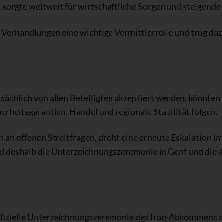
sorgte weltweit für wirtschaftliche Sorgen und steigende 
n Verhandlungen eine wichtige Vermittlerrolle und trug daz
ächlich von allen Beteiligten akzeptiert werden, könnt
rheitsgarantien, Handel und regionale Stabilität folgen.
 an offenen Streitfragen, droht eine erneute Eskalation 
rd deshalb die Unterzeichnungszeremonie in Genf und die
 offizielle Unterzeichnungszeremonie des Iran-Abkommens s