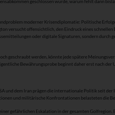
edensabkommen geschlossen wurde, warum fehlt dann bislang
undproblem moderner Krisendiplomatie: Politische Erfolg
ngton versucht offensichtlich, den Eindruck eines schnelle
ssemitteilungen oder digitale Signaturen, sondern durch 
hoch geschraubt werden, könnte jede spätere Meinungsver
igentliche Bewährungsprobe beginnt daher erst nach der U
 und dem Iran prägen die internationale Politik seit der
ktionen und militärische Konfrontationen belasteten die B
 einer gefährlichen Eskalation in der gesamten Golfregion.