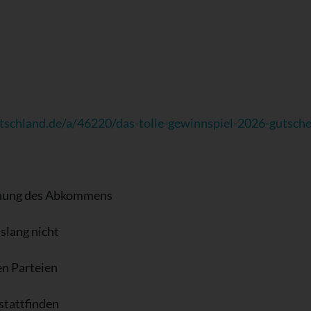
tschland.de/a/46220/das-tolle-gewinnspiel-2026-gutsch
hnung des Abkommens
slang nicht
en Parteien
 stattfinden