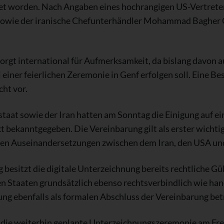
hnet worden. Nach Angaben eines hochrangigen US-Vertret
sowie der iranische Chefunterhändler Mohammad Bagher Gh
orgt international für Aufmerksamkeit, da bislang davon 
i einer feierlichen Zeremonie in Genf erfolgen soll. Eine Be
cht vor.
rstaat sowie der Iran hatten am Sonntag die Einigung auf
 bekanntgegeben. Die Vereinbarung gilt als erster wichti
chen Auseinandersetzungen zwischen dem Iran, den USA un
besitzt die digitale Unterzeichnung bereits rechtliche Gül
en Staaten grundsätzlich ebenso rechtsverbindlich wie han
ung ebenfalls als formalen Abschluss der Vereinbarung betr
t die weiterhin geplante Unterzeichnungszeremonie am Fre