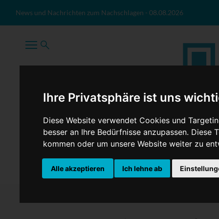
Zum Inhalt springen
News und Nachrichten zum Nachschlagen
-
08.08.2026
Ihre Privatsphäre ist uns wicht
Diese Website verwendet Cookies und Targeting
besser an Ihre Bedürfnisse anzupassen. Diese
kommen oder um unsere Website weiter zu ent
TopNews
Politik
Sport
Wirtschaft
Firmennews
Alle akzeptieren
Ich lehne ab
Einstellun