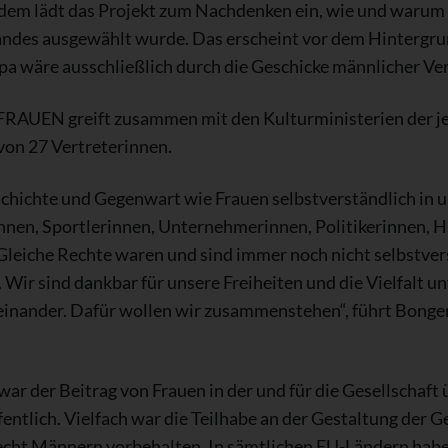
udem lädt das Projekt zum Nachdenken ein, wie und warum 
andes ausgewählt wurde. Das erscheint vor dem Hintergrun
pa wäre ausschließlich durch die Geschicke männlicher Ve
EN greift zusammen mit den Kulturministerien der jew
 von 27 Vertreterinnen.
eschichte und Gegenwart wie Frauen selbstverständlich in 
innen, Sportlerinnen, Unternehmerinnen, Politikerinnen, H
Gleiche Rechte waren und sind immer noch nicht selbstvers
 Wir sind dankbar für unsere Freiheiten und die Vielfalt u
 einander. Dafür wollen wir zusammenstehen“, führt Bonge
ar der Beitrag von Frauen in der und für die Gesellschaft
entlich. Vielfach war die Teilhabe an der Gestaltung der Ge
ht Männern vorbehalten. In sämtlichen EU-Ländern haben 