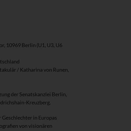
r, 10969 Berlin (U1, U3, U6
utschland
ktakulär / Katharina von Runen,
ng der Senatskanzlei Berlin,
edrichshain-Kreuzberg.
er Geschlechter in Europas
rafien von visionären