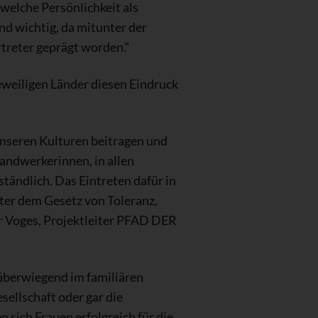
welche Persönlichkeit als
d wichtig, da mitunter der
rtreter geprägt worden.“
eiligen Länder diesen Eindruck
unseren Kulturen beitragen und
andwerkerinnen, in allen
tändlich. Das Eintreten dafür in
nter dem Gesetz von Toleranz,
r Voges, Projektleiter PFAD DER
 überwiegend im familiären
sellschaft oder gar die
sich Frauen erfolgreich für die