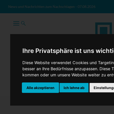
Zum Inhalt springen
News und Nachrichten zum Nachschlagen
-
07.08.2026
Ihre Privatsphäre ist uns wicht
Diese Website verwendet Cookies und Targeting
besser an Ihre Bedürfnisse anzupassen. Diese
kommen oder um unsere Website weiter zu ent
TopNews
Politik
Sport
Wirtschaft
Firmennews
Alle akzeptieren
Ich lehne ab
Einstellun