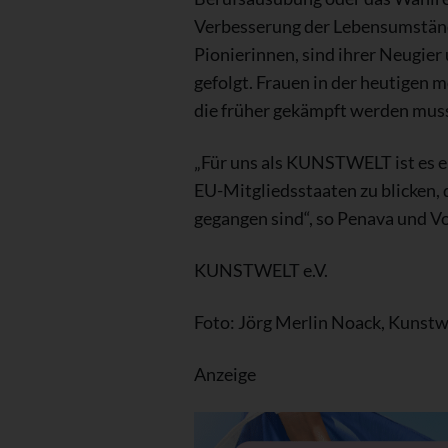
Verbesserung der Lebensumstände
Pionierinnen, sind ihrer Neugier
gefolgt. Frauen in der heutigen 
die früher gekämpft werden muss
„Für uns als KUNSTWELT ist es ei
EU-Mitgliedsstaaten zu blicken, d
gegangen sind“, so Penava und V
KUNSTWELT e.V.
Foto: Jörg Merlin Noack, Kunstw
Anzeige