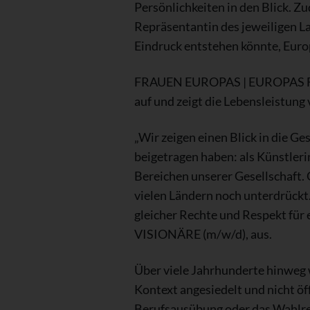
Persönlichkeiten in den Blick. Z
Repräsentantin des jeweiligen L
Eindruck entstehen könnte, Euro
FRAUEN EUROPAS | EUROPAS FRAU
auf und zeigt die Lebensleistung
„Wir zeigen einen Blick in die G
beigetragen haben: als Künstler
Bereichen unserer Gesellschaft. 
vielen Ländern noch unterdrückt.
gleicher Rechte und Respekt für
VISIONÄRE (m/w/d), aus.
Über viele Jahrhunderte hinweg w
Kontext angesiedelt und nicht öff
Berufsausübung oder das Wahlrec