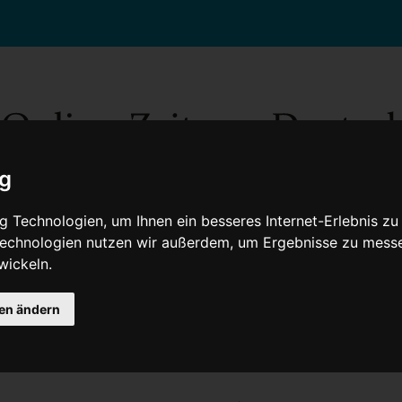
ig
 Technologien, um Ihnen ein besseres Internet-Erlebnis zu
 Technologien nutzen wir außerdem, um Ergebnisse zu mess
wickeln.
Gesellschaft
Gesundheit
Wissenschaft
Umwelt
Kultur
V
gen ändern