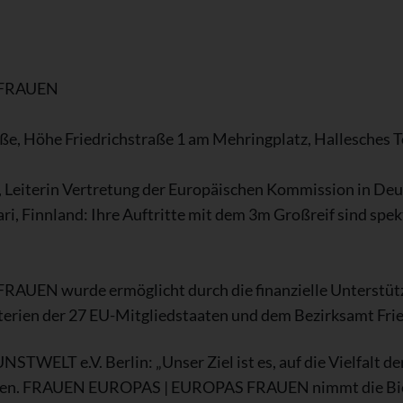
 FRAUEN
ße, Höhe Friedrichstraße 1 am Mehringplatz, Hallesches To
, Leiterin Vertretung der Europäischen Kommission in De
ri, Finnland: Ihre Auftritte mit dem 3m Großreif sind spe
N wurde ermöglicht durch die finanzielle Unterstützu
terien der 27 EU-Mitgliedstaaten und dem Bezirksamt Fri
STWELT e.V. Berlin: „Unser Ziel ist es, auf die Vielfalt d
hen. FRAUEN EUROPAS | EUROPAS FRAUEN nimmt die Biog