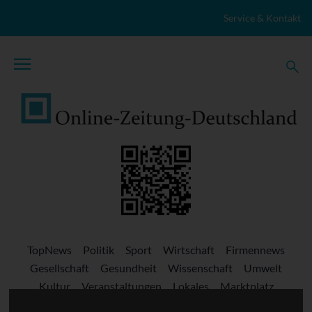
Zum Inhalt springen
Service & Kontakt
TopNews
Politik
Sport
Wirtschaft
Firmennews
Gesellschaft
Gesundheit
Wissenschaft
Umwelt
Kultur
Veranstaltungen
Lokales
Marktplatz
Stellenangebote