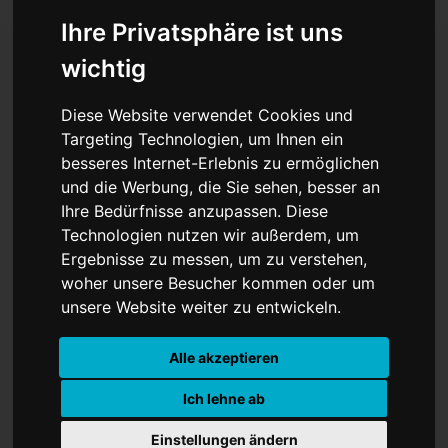
Ihre Privatsphäre ist uns
wichtig
Wahnsinn: US-
Diese Website verwendet Cookies und
Chiphersteller Nvidia
Targeting Technologien, um Ihnen ein
besseres Internet-Erlebnis zu ermöglichen
erreicht Rekordgewinn
und die Werbung, die Sie sehen, besser an
Ihre Bedürfnisse anzupassen. Diese
von 19,3 Milliarden Dollar
Technologien nutzen wir außerdem, um
- Was steckt dahinter?
Ergebnisse zu messen, um zu verstehen,
woher unsere Besucher kommen oder um
unsere Website weiter zu entwickeln.
Alle akzeptieren
Ich lehne ab
Einstellungen ändern