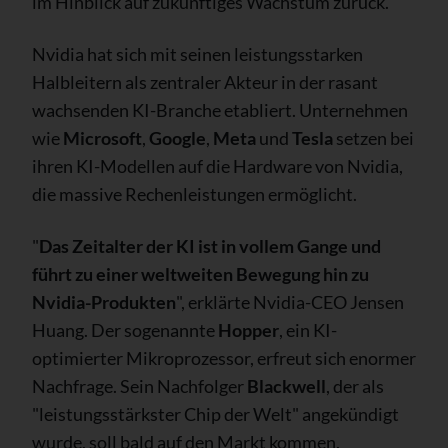
im Hinblick auf zukünftiges Wachstum zurück.
Nvidia hat sich mit seinen leistungsstarken
Halbleitern als zentraler Akteur in der rasant
wachsenden KI-Branche etabliert. Unternehmen
wie
Microsoft
,
Google
,
Meta
und
Tesla
setzen bei
ihren KI-Modellen auf die Hardware von Nvidia,
die massive Rechenleistungen ermöglicht.
"
Das Zeitalter der KI ist in vollem Gange und
führt zu einer weltweiten Bewegung hin zu
Nvidia-Produkten
", erklärte Nvidia-CEO Jensen
Huang. Der sogenannte
Hopper
, ein KI-
optimierter Mikroprozessor, erfreut sich enormer
Nachfrage. Sein Nachfolger
Blackwell
, der als
"leistungsstärkster Chip der Welt" angekündigt
wurde, soll bald auf den Markt kommen.