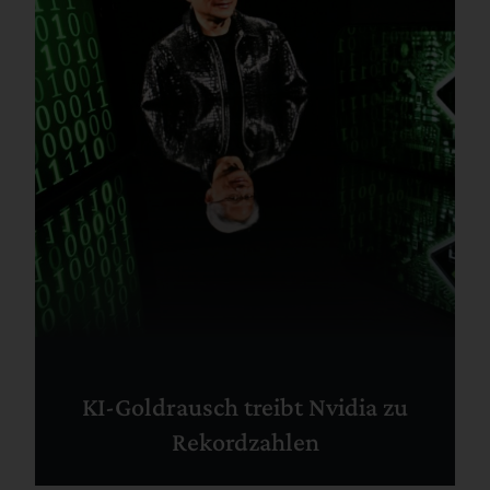
KI-Goldrausch treibt Nvidia zu
Rekordzahlen