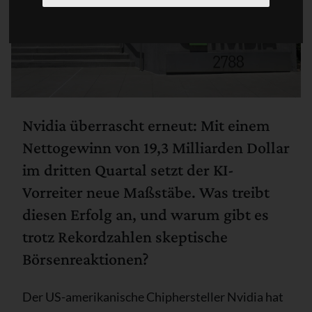
Nvidia überrascht erneut: Mit einem
Nettogewinn von 19,3 Milliarden Dollar
im dritten Quartal setzt der KI-
Vorreiter neue Maßstäbe. Was treibt
diesen Erfolg an, und warum gibt es
trotz Rekordzahlen skeptische
Börsenreaktionen?
Der US-amerikanische Chiphersteller Nvidia hat