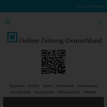
Zum Inhalt springen
Service & Kontakt
TopNews
Politik
Sport
Wirtschaft
Firmennews
Gesellschaft
Gesundheit
Wissenschaft
Umwelt
Kultur
Veranstaltungen
Lokales
Marktplatz
Stellenangebote