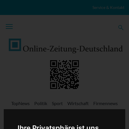
Zum Inhalt springen
Service & Kontakt
TopNews
Politik
Sport
Wirtschaft
Firmennews
Gesellschaft
Gesundheit
Wissenschaft
Umwelt
Kultur
Veranstaltungen
Lokales
Marktplatz
Stellenangebote
Ihre Privatsphäre ist uns