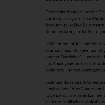
Deutschland trauert um eine Fer
von 88 Jahren gestorben. Wie de
der durch seine Live-Reportagen
Kommentierungen der Beerdigung
NDR-Intendant Joachim Knuth wü
Journalismus. „Rolf Seelmann-Eg
anderen Bereichen.“ Über sechs
aus Krisengebieten berichtete, d
begleitete – immer überzeugte e
Seelmann-Eggebert, 1937 geboren
Hochzeit von Prinz Charles und L
folgenden Jahrzehnten kommentiert
sieben europäischen Königshäuse