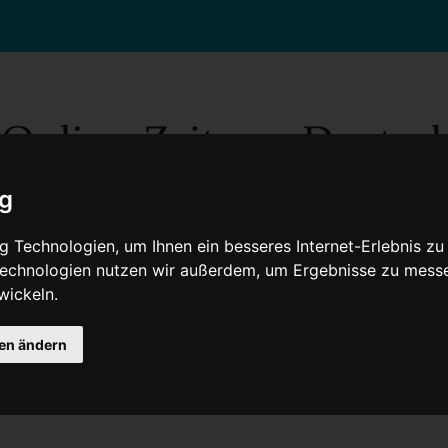
ig
 Technologien, um Ihnen ein besseres Internet-Erlebnis zu
 Technologien nutzen wir außerdem, um Ergebnisse zu mess
wickeln.
Gesellschaft
Gesundheit
Wissenschaft
Umwelt
Kultur
V
gen ändern