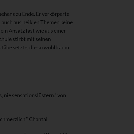
sehens zu Ende. Er verkörperte
, auch aus heiklen Themen keine
ein Ansatz fast wie aus einer
hule stirbt mit seinen
stäbe setzte, die so wohl kaum
, nie sensationslüstern.“ von
schmerzlich.“ Chantal