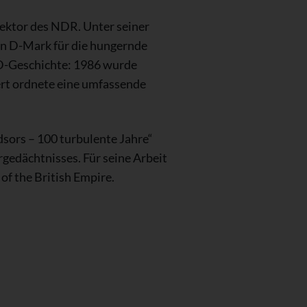
ektor des NDR. Unter seiner
en D-Mark für die hungernde
RD-Geschichte: 1986 wurde
ert ordnete eine umfassende
sors – 100 turbulente Jahre“
gedächtnisses. Für seine Arbeit
of the British Empire.