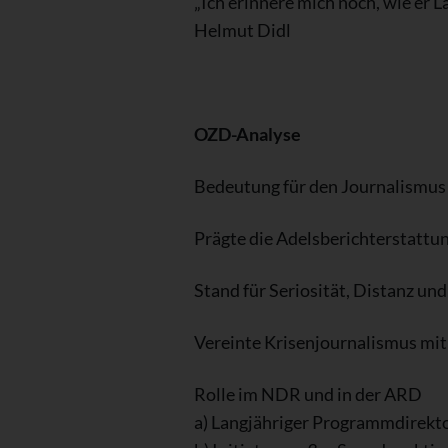
„Ich erinnere mich noch, wie er
Helmut Didl
OZD-Analyse
Bedeutung für den Journalismus
Prägte die Adelsberichterstattun
Stand für Seriosität, Distanz un
Vereinte Krisenjournalismus mi
Rolle im NDR und in der ARD
a) Langjähriger Programmdirekto