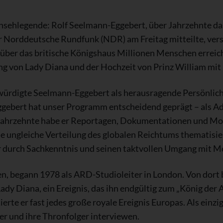
nsehlegende: Rolf Seelmann-Eggebert, über Jahrzehnte das
r Norddeutsche Rundfunk (NDR) am Freitag mitteilte, vers
 über das britische Königshaus Millionen Menschen erreic
 von Lady Diana und der Hochzeit von Prinz William mit 
rdigte Seelmann-Eggebert als herausragende Persönlich
gebert hat unser Programm entscheidend geprägt – als Ade
 Jahrzehnte habe er Reportagen, Dokumentationen und Mo
ie ungleiche Verteilung des globalen Reichtums thematisie
r durch Sachkenntnis und seinen taktvollen Umgang mit M
, begann 1978 als ARD-Studioleiter in London. Von dort b
ady Diana, ein Ereignis, das ihn endgültig zum „König der 
e er fast jedes große royale Ereignis Europas. Als einzige
r und ihre Thronfolger interviewen.