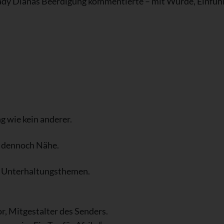
 Lady Dianas Beerdigung kommentierte – mit Würde, Einfü
g wie kein anderer.
d dennoch Nähe.
t Unterhaltungsthemen.
r, Mitgestalter des Senders.