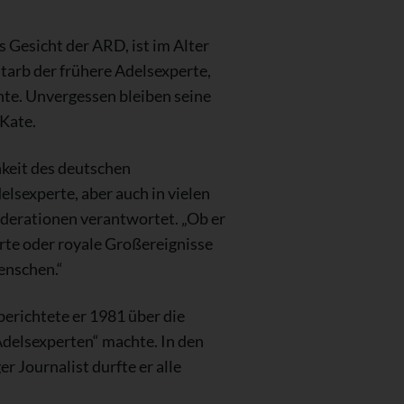
 Gesicht der ARD, ist im Alter
tarb der frühere Adelsexperte,
hte. Unvergessen bleiben seine
Kate.
keit des deutschen
lsexperte, aber auch in vielen
derationen verantwortet. „Ob er
rte oder royale Großereignisse
enschen.“
erichtete er 1981 über die
Adelsexperten“ machte. In den
r Journalist durfte er alle