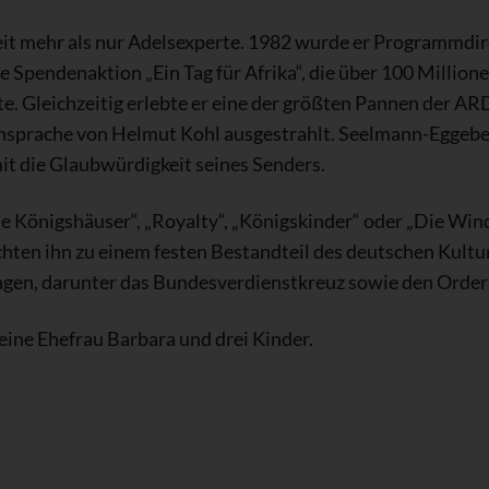
t mehr als nur Adelsexperte. 1982 wurde er Programmdir
 Spendenaktion „Ein Tag für Afrika“, die über 100 Million
. Gleichzeitig erlebte er eine der größten Pannen der A
ansprache von Helmut Kohl ausgestrahlt. Seelmann-Eggeb
t die Glaubwürdigkeit seines Senders.
e Königshäuser“, „Royalty“, „Königskinder“ oder „Die Wind
hten ihn zu einem festen Bestandteil des deutschen Kultur
ngen, darunter das Bundesverdienstkreuz sowie den Order 
eine Ehefrau Barbara und drei Kinder.