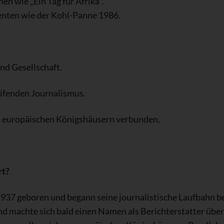
en wie „Ein Tag für Afrika“.
nten wie der Kohl-Panne 1986.
und Gesellschaft.
ifenden Journalismus.
t europäischen Königshäusern verbunden.
rt?
37 geboren und begann seine journalistische Laufbahn be
 machte sich bald einen Namen als Berichterstatter über 