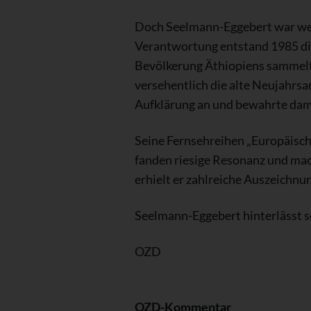
Doch Seelmann-Eggebert war wei
Verantwortung entstand 1985 die
Bevölkerung Äthiopiens sammelte
versehentlich die alte Neujahrs
Aufklärung an und bewahrte dami
Seine Fernsehreihen „Europäisch
fanden riesige Resonanz und mac
erhielt er zahlreiche Auszeichnu
Seelmann-Eggebert hinterlässt s
OZD
OZD-Kommentar