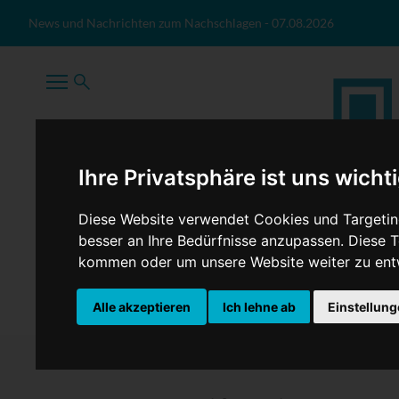
Zum Inhalt springen
News und Nachrichten zum Nachschlagen
-
07.08.2026
Ihre Privatsphäre ist uns wicht
Diese Website verwendet Cookies und Targeting
besser an Ihre Bedürfnisse anzupassen. Diese
kommen oder um unsere Website weiter zu ent
TopNews
Politik
Sport
Wirtschaft
Firmennews
Alle akzeptieren
Ich lehne ab
Einstellun