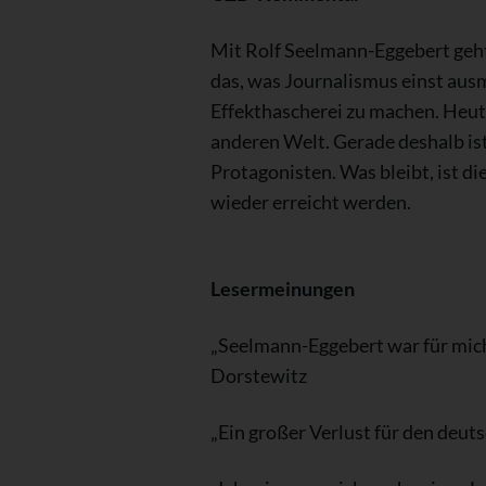
Mit Rolf Seelmann-Eggebert geht
das, was Journalismus einst ausm
Effekthascherei zu machen. Heute
anderen Welt. Gerade deshalb ist
Protagonisten. Was bleibt, ist d
wieder erreicht werden.
Lesermeinungen
„Seelmann-Eggebert war für mich 
Dorstewitz
„Ein großer Verlust für den deut