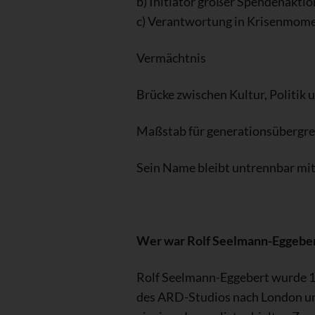
b) Initiator großer Spendenaktion
c) Verantwortung in Krisenmome
Vermächtnis
Brücke zwischen Kultur, Politik 
Maßstab für generationsübergre
Sein Name bleibt untrennbar mi
Wer war Rolf Seelmann-Eggebe
Rolf Seelmann-Eggebert wurde 19
des ARD-Studios nach London und