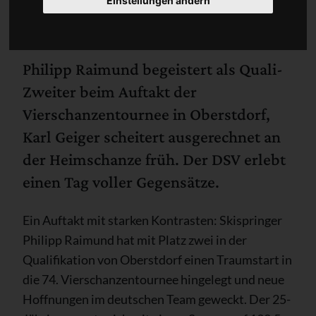
Einstellungen ändern
Philipp Raimund begeistert als Quali-
Zweiter beim Auftakt der
Vierschanzentournee in Oberstdorf,
Karl Geiger scheitert ausgerechnet an
der Heimschanze früh. Der DSV erlebt
einen Tag voller Gegensätze.
Ein Auftakt mit starken Kontrasten: Skispringer
Philipp Raimund hat mit Platz zwei in der
Qualifikation von Oberstdorf einen Traumstart in
die 74. Vierschanzentournee hingelegt und neue
Hoffnungen im deutschen Team geweckt. Der 25-