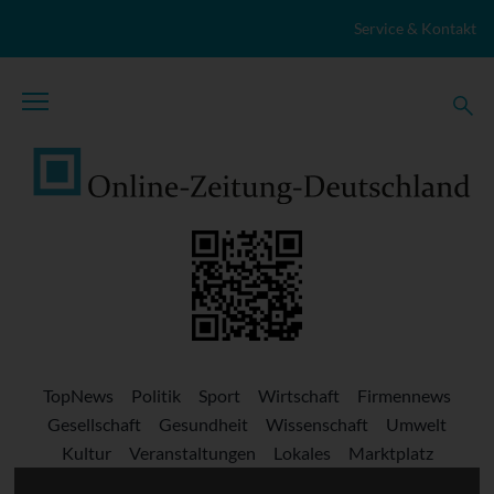
Zum Inhalt springen
Service & Kontakt
TopNews
Politik
Sport
Wirtschaft
Firmennews
Gesellschaft
Gesundheit
Wissenschaft
Umwelt
Kultur
Veranstaltungen
Lokales
Marktplatz
Stellenangebote