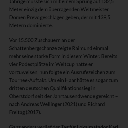
Jährige musste sich mit einem Sprung auf 132,5
Meter einzig dem überragenden Weltmeister
Domen Prevc geschlagen geben, der mit 139,5
Metern dominierte.
Vor 15.500 Zuschauern an der
Schattenbergschanze zeigte Raimund einmal
mehr seine starke Form in diesem Winter. Bereits
vier Podestplätze im Weltcup hatte er
vorzuweisen, nun folgte ein Ausrufezeichen zum
Tournee-Auftakt. Um ein Haar hätte es sogar zum
dritten deutschen Qualifikationssieg in
Oberstdorf seit der Jahrtausendwende gereicht –
nach Andreas Wellinger (2021) und Richard
Freitag (2017).
Ganz anders verlief der Tag für Lokalmatador Karl