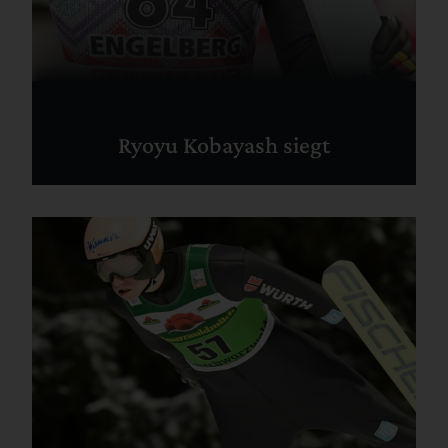
Ryoyu Kobayash siegt