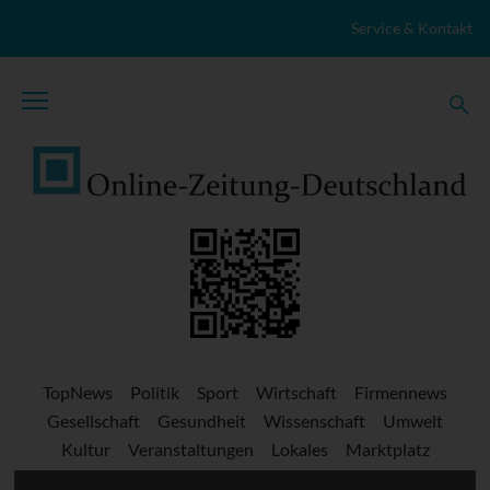
Zum Inhalt springen
Service & Kontakt
TopNews
Politik
Sport
Wirtschaft
Firmennews
Gesellschaft
Gesundheit
Wissenschaft
Umwelt
Kultur
Veranstaltungen
Lokales
Marktplatz
Stellenangebote