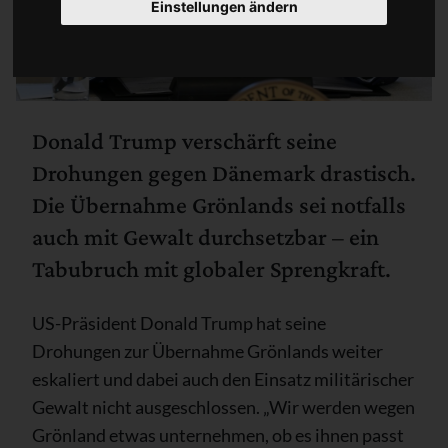
Einstellungen ändern
Donald Trump verschärft seine
Drohungen gegen Dänemark drastisch.
Die Übernahme Grönlands sei notfalls
auch mit Gewalt durchsetzbar – ein
Tabubruch mit globaler Sprengkraft.
US-Präsident Donald Trump hat seine
Drohungen zur Übernahme Grönlands weiter
eskaliert und dabei auch den Einsatz militärischer
Gewalt nicht ausgeschlossen. „Wir werden wegen
Grönland etwas unternehmen, ob es ihnen passt