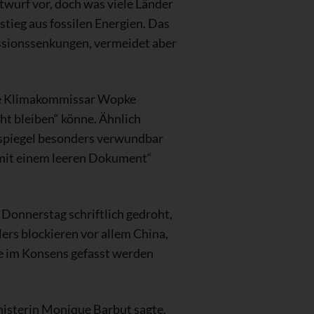
twurf vor, doch was viele Länder
stieg aus fossilen Energien. Das
ssionssenkungen, vermeidet aber
agte Klimakommissar Wopke
t bleiben“ könne. Ähnlich
sspiegel besonders verwundbar
 mit einem leeren Dokument“
Donnerstag schriftlich gedroht,
rs blockieren vor allem China,
se im Konsens gefasst werden
inisterin Monique Barbut sagte,