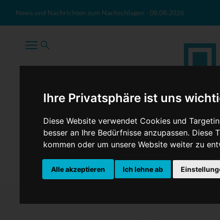
Zum Inhalt springen
News und Nachrichten zum Nachschlagen
-
08.08.2026
Ihre Privatsphäre ist uns wicht
Diese Website verwendet Cookies und Targeting
besser an Ihre Bedürfnisse anzupassen. Diese
kommen oder um unsere Website weiter zu ent
TopNews
Politik
Sport
Wirtschaft
Firmennews
Alle akzeptieren
Ich lehne ab
Einstellun