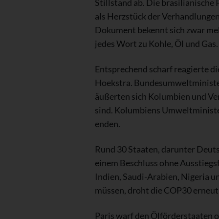
Stillstand ab. Die brasilianisch
als Herzstück der Verhandlungen 
Dokument bekennt sich zwar meh
jedes Wort zu Kohle, Öl und Gas.
Entsprechend scharf reagierte di
Hoekstra. Bundesumweltminister 
äußerten sich Kolumbien und Ver
sind. Kolumbiens Umweltminister
enden.
Rund 30 Staaten, darunter Deuts
einem Beschluss ohne Ausstiegsf
Indien, Saudi-Arabien, Nigeria 
müssen, droht die COP30 erneut
Paris warf den Ölförderstaaten o