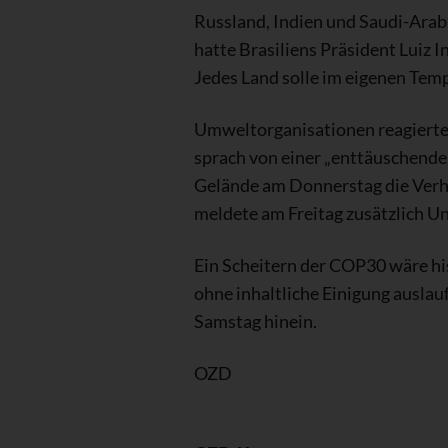
Russland, Indien und Saudi-Arabi
hatte Brasiliens Präsident Luiz I
Jedes Land solle im eigenen Tempo
Umweltorganisationen reagiert
sprach von einer „enttäuschende
Gelände am Donnerstag die Verhan
meldete am Freitag zusätzlich U
Ein Scheitern der COP30 wäre hi
ohne inhaltliche Einigung auslauf
Samstag hinein.
OZD