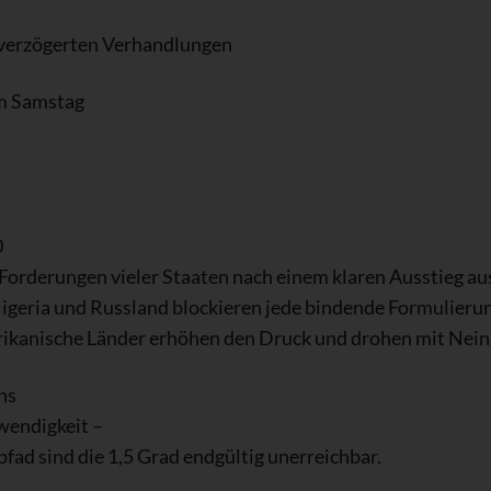
verzögerten Verhandlungen
am Samstag
0
 Forderungen vieler Staaten nach einem klaren Ausstieg aus
Nigeria und Russland blockieren jede bindende Formulierun
rikanische Länder erhöhen den Druck und drohen mit Nei
ns
wendigkeit –
fad sind die 1,5 Grad endgültig unerreichbar.