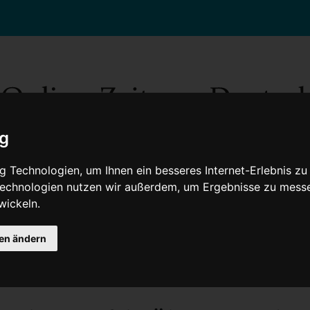
ig
 Technologien, um Ihnen ein besseres Internet-Erlebnis zu
 Technologien nutzen wir außerdem, um Ergebnisse zu mess
wickeln.
Gesellschaft
Gesundheit
Wissenschaft
Umwelt
Kultur
V
gen ändern