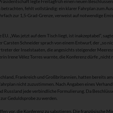
e Präsidentschaft legte Freitagfrüh einen neuen Beschlussen
betrachten, fehlt vollständig: ein klarer Fahrplan zum Aus
rfach zur 1,5-Grad-Grenze, verweist auf notwendige Emi
e EU. „Was jetzt auf dem Tisch liegt, ist inakzeptabel“, s
Carsten Schneider sprach von einem Entwurf, der „so nich
treter der Inselstaaten, die angesichts steigender Meere
in Irene Vélez Torres warnte, die Konferenz dürfe „nicht
chland, Frankreich und Großbritannien, hatten bereits am 
ahrplan nicht zuzustimmen. Nach Angaben eines Verhandle
und Russland jede verbindliche Formulierung. Da Beschlüs
 zur Geduldsprobe zu werden.
ffen vor, die Konferenz zu sabotieren. Die französische M