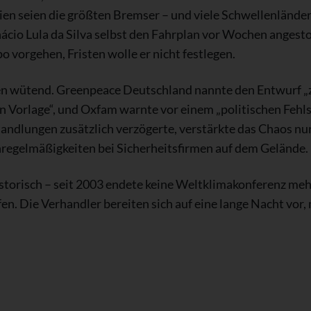
en seien die größten Bremser – und viele Schwellenländer
nácio Lula da Silva selbst den Fahrplan vor Wochen angesto
 vorgehen, Fristen wolle er nicht festlegen.
en wütend. Greenpeace Deutschland nannte den Entwurf 
n Vorlage“, und Oxfam warnte vor einem „politischen Fehls
dlungen zusätzlich verzögerte, verstärkte das Chaos nur. 
nregelmäßigkeiten bei Sicherheitsfirmen auf dem Gelände.
storisch – seit 2003 endete keine Weltklimakonferenz mehr
en. Die Verhandler bereiten sich auf eine lange Nacht vor,