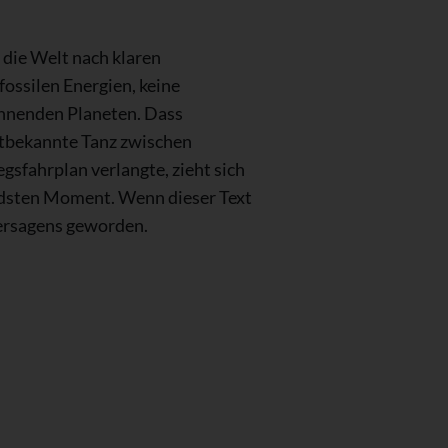
die Welt nach klaren
fossilen Energien, keine
rennenden Planeten. Dass
altbekannte Tanz zwischen
sfahrplan verlangte, zieht sich
endsten Moment. Wenn dieser Text
Versagens geworden.