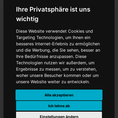
Ihre Privatsphäre ist uns
wichtig
Merz macht Druck: Berlin
Diese Website verwendet Cookies und
fordert harte Aufklärung
Targeting Technologien, um Ihnen ein
besseres Internet-Erlebnis zu ermöglichen
der Kiewer
und die Werbung, die Sie sehen, besser an
Ihre Bedürfnisse anzupassen. Diese
Korruptionsaffäre
Technologien nutzen wir außerdem, um
Ergebnisse zu messen, um zu verstehen,
woher unsere Besucher kommen oder um
unsere Website weiter zu entwickeln.
Alle akzeptieren
Ich lehne ab
Einstellungen ändern