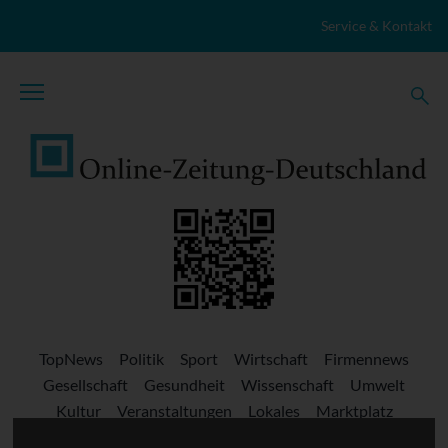
Zum Inhalt springen
Service & Kontakt
TopNews
Politik
Sport
Wirtschaft
Firmennews
Gesellschaft
Gesundheit
Wissenschaft
Umwelt
Kultur
Veranstaltungen
Lokales
Marktplatz
Stellenangebote