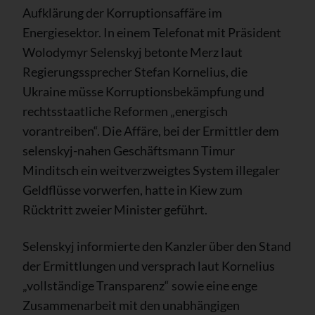
Aufklärung der Korruptionsaffäre im
Energiesektor. In einem Telefonat mit Präsident
Wolodymyr Selenskyj betonte Merz laut
Regierungssprecher Stefan Kornelius, die
Ukraine müsse Korruptionsbekämpfung und
rechtsstaatliche Reformen „energisch
vorantreiben“. Die Affäre, bei der Ermittler dem
selenskyj-nahen Geschäftsmann Timur
Minditsch ein weitverzweigtes System illegaler
Geldflüsse vorwerfen, hatte in Kiew zum
Rücktritt zweier Minister geführt.
Selenskyj informierte den Kanzler über den Stand
der Ermittlungen und versprach laut Kornelius
„vollständige Transparenz“ sowie eine enge
Zusammenarbeit mit den unabhängigen