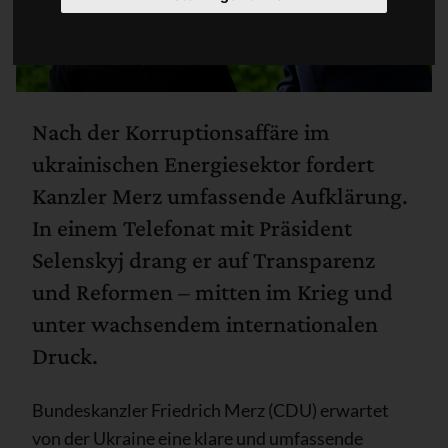
Nach der Korruptionsaffäre im
ukrainischen Energiesektor fordert
Kanzler Merz umfassende Aufklärung.
In einem Telefonat mit Präsident
Selenskyj drang er auf Transparenz
und Reformen – mitten im Krieg und
unter wachsendem internationalen
Druck.
Bundeskanzler Friedrich Merz (CDU) erwartet
von der Ukraine eine klare und umfassende