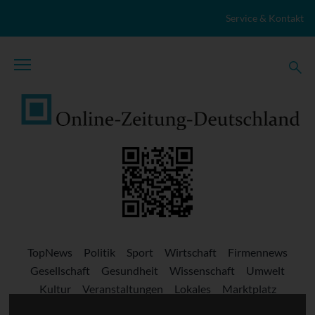
Zum Inhalt springen
Service & Kontakt
TopNews
Politik
Sport
Wirtschaft
Firmennews
Gesellschaft
Gesundheit
Wissenschaft
Umwelt
Kultur
Veranstaltungen
Lokales
Marktplatz
Stellenangebote