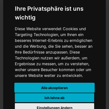
Ihre Privatsphäre ist uns
wichtig
„Der Unsterbliche“ ist
Diese Website verwendet Cookies und
gegangen – Wrestling-
Targeting Technologien, um Ihnen ein
besseres Internet-Erlebnis zu ermöglichen
Legende Hulk Hogan
und die Werbung, die Sie sehen, besser an
Ihre Bedürfnisse anzupassen. Diese
stirbt mit 71 Jahren
Technologien nutzen wir außerdem, um
Ergebnisse zu messen, um zu verstehen,
woher unsere Besucher kommen oder um
unsere Website weiter zu entwickeln.
Alle akzeptieren
Ich lehne ab
Einstellungen ändern