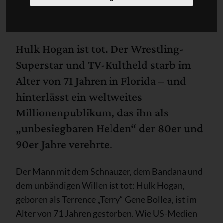
Hulk Hogan ist tot. Der Wrestling-
Superstar und TV-Kultheld starb im
Alter von 71 Jahren in Florida – und
hinterlässt ein weltweites
Millionenpublikum, das ihn als
„unbesiegbaren Helden“ der 80er und
90er Jahre verehrte.
Der Mann mit dem Schnauzer, dem Bandana und
dem unbändigen Willen ist tot: Hulk Hogan,
geboren als Terrence „Terry“ Gene Bollea, ist im
Alter von 71 Jahren gestorben. Wie US-Medien