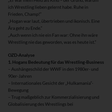
„Er war mein Held als Kind – der Grund, warum
ich Wrestling lieben gelernt habe. Ruhe in
Frieden, Champ!“
„Hogan war laut, übertrieben und ikonisch. Eine
Ära geht zu Ende.“
„Auch wenn ich nie ein Fan war: Ohne ihn wäre
Wrestling nie das geworden, was es heute ist.“
OZD-Analyse
1. Hogans Bedeutung für das Wrestling-Business
– Aushängeschild der WWF in den 1980er- und
90er-Jahren
– Internationales Gesicht der „Hulkamania“-
Bewegung
– Trug maßgeblich zur Kommerzialisierung und
Globalisierung des Wrestlings bei