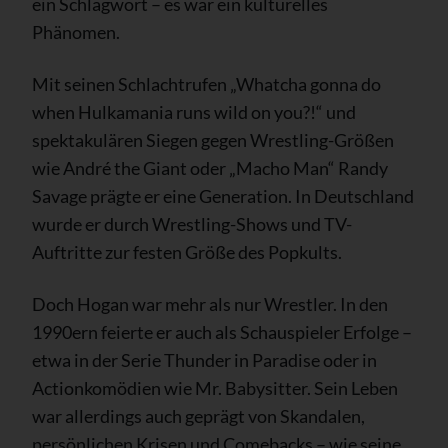
ein Schlagwort – es war ein kulturelles
Phänomen.
Mit seinen Schlachtrufen „Whatcha gonna do
when Hulkamania runs wild on you?!“ und
spektakulären Siegen gegen Wrestling-Größen
wie André the Giant oder „Macho Man“ Randy
Savage prägte er eine Generation. In Deutschland
wurde er durch Wrestling-Shows und TV-
Auftritte zur festen Größe des Popkults.
Doch Hogan war mehr als nur Wrestler. In den
1990ern feierte er auch als Schauspieler Erfolge –
etwa in der Serie Thunder in Paradise oder in
Actionkomödien wie Mr. Babysitter. Sein Leben
war allerdings auch geprägt von Skandalen,
persönlichen Krisen und Comebacks – wie seine