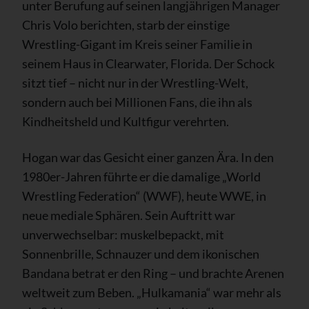
unter Berufung auf seinen langjährigen Manager
Chris Volo berichten, starb der einstige
Wrestling-Gigant im Kreis seiner Familie in
seinem Haus in Clearwater, Florida. Der Schock
sitzt tief – nicht nur in der Wrestling-Welt,
sondern auch bei Millionen Fans, die ihn als
Kindheitsheld und Kultfigur verehrten.
Hogan war das Gesicht einer ganzen Ära. In den
1980er-Jahren führte er die damalige „World
Wrestling Federation“ (WWF), heute WWE, in
neue mediale Sphären. Sein Auftritt war
unverwechselbar: muskelbepackt, mit
Sonnenbrille, Schnauzer und dem ikonischen
Bandana betrat er den Ring – und brachte Arenen
weltweit zum Beben. „Hulkamania“ war mehr als