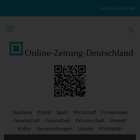
Zum Inhalt springen
Service & Kontakt
TopNews
Politik
Sport
Wirtschaft
Firmennews
Gesellschaft
Gesundheit
Wissenschaft
Umwelt
Kultur
Veranstaltungen
Lokales
Marktplatz
Stellenangebote