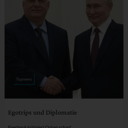
Topnews
Rubrik:
Egotrips und Diplomatie
Baerbock kritisiert Orban scharf