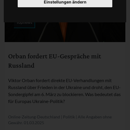
Einstellungen ändern
Topnews
Rubrik:
Orban fordert EU-Gespräche mit
Russland
Viktor Orban fordert direkte EU-Verhandlungen mit
Russland über Frieden in der Ukraine und droht, den EU-
Sondergipfel am 6. März zu blockieren. Was bedeutet das
für Europas Ukraine-Politik?
Online-Zeitung-Deutschland | Politik | Alle Angaben ohne
Gewähr.
01.03.2025